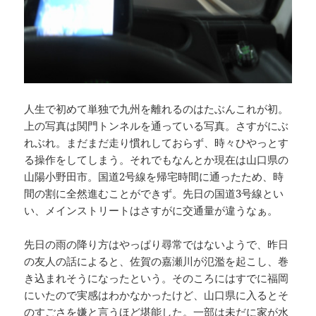
人生で初めて単独で九州を離れるのはたぶんこれが初。
上の写真は関門トンネルを通っている写真。さすがにぶ
れぶれ。まだまだ走り慣れしておらず、時々ひやっとす
る操作をしてしまう。それでもなんとか現在は山口県の
山陽小野田市。国道2号線を帰宅時間に通ったため、時
間の割に全然進むことができず。先日の国道3号線とい
い、メインストリートはさすがに交通量が違うなぁ。
先日の雨の降り方はやっぱり尋常ではないようで、昨日
の友人の話によると、佐賀の嘉瀬川が氾濫を起こし、巻
き込まれそうになったという。そのころにはすでに福岡
にいたので実感はわかなかったけど、山口県に入るとそ
のすごさを嫌と言うほど堪能した。一部は未だに家が水