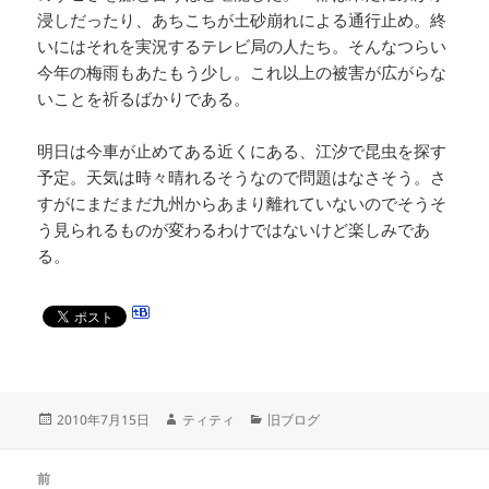
浸しだったり、あちこちが土砂崩れによる通行止め。終
いにはそれを実況するテレビ局の人たち。そんなつらい
今年の梅雨もあたもう少し。これ以上の被害が広がらな
いことを祈るばかりである。
明日は今車が止めてある近くにある、江汐で昆虫を探す
予定。天気は時々晴れるそうなので問題はなさそう。さ
すがにまだまだ九州からあまり離れていないのでそうそ
う見られるものが変わるわけではないけど楽しみであ
る。
投
作
カ
2010年7月15日
ティティ
旧ブログ
稿
成
テ
日:
者
ゴ
投
リ
前
稿