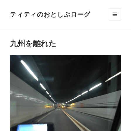
ティティのおとしぶローグ
メニュ
ーとウ
ィジェ
ット
九州を離れた