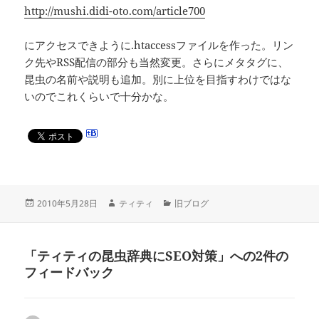
http://mushi.didi-oto.com/article700
にアクセスできように.htaccessファイルを作った。リン
ク先やRSS配信の部分も当然変更。さらにメタタグに、
昆虫の名前や説明も追加。別に上位を目指すわけではな
いのでこれくらいで十分かな。
投
作
カ
2010年5月28日
ティティ
旧ブログ
稿
成
テ
日:
者
ゴ
リ
「ティティの昆虫辞典にSEO対策」への2件の
ー
フィードバック