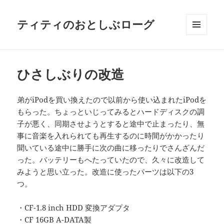
ティティのおとしぶローグ
メニュ
ーとウ
ィジェ
ット
ひさしぶりの改造
弟がiPodを買い換えたので以前から使い込まれたiPodを
もらった。ちょっといじってみるとハードディスクの調
子が悪く、同期させようとすると途中で止まったり、無
事に音楽を入れられても再生するのに時間がかかったり
聞いている途中に勝手に次の曲に移ったりでさんざんだ
った。バッテリーもへたっていたので、久々に改造して
みようと思い立った。改造に使ったパーツは以下の3
つ。
・CF-1.8 inch HDD 変換アダプタ
・CF 16GB A-DATA製