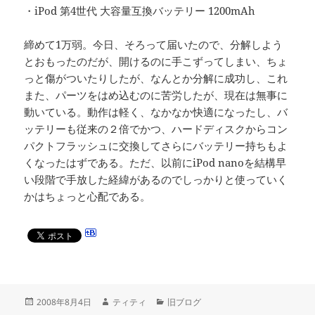
・iPod 第4世代 大容量互換バッテリー 1200mAh
締めて1万弱。今日、そろって届いたので、分解しよう
とおもったのだが、開けるのに手こずってしまい、ちょ
っと傷がついたりしたが、なんとか分解に成功し、これ
また、パーツをはめ込むのに苦労したが、現在は無事に
動いている。動作は軽く、なかなか快適になったし、バ
ッテリーも従来の２倍でかつ、ハードディスクからコン
パクトフラッシュに交換してさらにバッテリー持ちもよ
くなったはずである。ただ、以前にiPod nanoを結構早
い段階で手放した経緯があるのでしっかりと使っていく
かはちょっと心配である。
投
作
カ
2008年8月4日
ティティ
旧ブログ
稿
成
テ