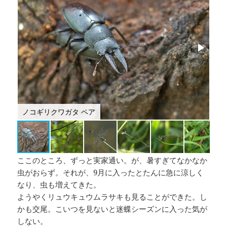
ノコギリクワガタ ペア
ミ
ここのところ、ずっと実家通い。が、暑すぎてなかなか
虫がおらず。それが、9月に入ったとたんに急に涼しく
なり、虫も増えてきた。
ようやくリュウキュウムラサキも見ることができた。し
かも交尾。こいつを見ないと迷蝶シーズンに入った気が
しない。