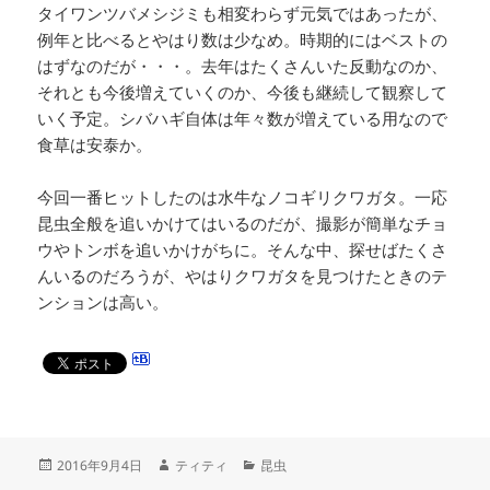
タイワンツバメシジミも相変わらず元気ではあったが、
例年と比べるとやはり数は少なめ。時期的にはベストの
はずなのだが・・・。去年はたくさんいた反動なのか、
それとも今後増えていくのか、今後も継続して観察して
いく予定。シバハギ自体は年々数が増えている用なので
食草は安泰か。
今回一番ヒットしたのは水牛なノコギリクワガタ。一応
昆虫全般を追いかけてはいるのだが、撮影が簡単なチョ
ウやトンボを追いかけがちに。そんな中、探せばたくさ
んいるのだろうが、やはりクワガタを見つけたときのテ
ンションは高い。
投
作
カ
2016年9月4日
ティティ
昆虫
稿
成
テ