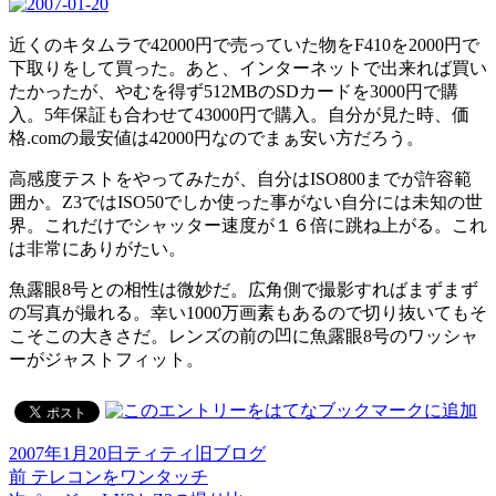
近くのキタムラで42000円で売っていた物をF410を2000円で
下取りをして買った。あと、インターネットで出来れば買い
たかったが、やむを得ず512MBのSDカードを3000円で購
入。5年保証も合わせて43000円で購入。自分が見た時、価
格.comの最安値は42000円なのでまぁ安い方だろう。
高感度テストをやってみたが、自分はISO800までが許容範
囲か。Z3ではISO50でしか使った事がない自分には未知の世
界。これだけでシャッター速度が１６倍に跳ね上がる。これ
は非常にありがたい。
魚露眼8号との相性は微妙だ。広角側で撮影すればまずまず
の写真が撮れる。幸い1000万画素もあるので切り抜いてもそ
こそこの大きさだ。レンズの前の凹に魚露眼8号のワッシャ
ーがジャストフィット。
投
作
カ
2007年1月20日
ティティ
旧ブログ
稿
前
成
テ
前
テレコンをワンタッチ
投