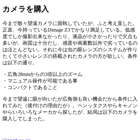
カメラを購入
今まで散々望遠カメラに固執していたが、ふと考え直した。
正直、今持っているDimage Z3でかなり満足している。低感
度でしか撮影出来なかったり、液晶が小さかったりで欠点も
多いが、画質は十分だし、感度や画素数以外で劣っているの
はほとんどない。それに今は虫の眼レンズのシステムが作り
たくて小さいレンズの搭載されたカメラの方が欲しい。条件
は以下の通り。
・広角28mmからの3倍以上のズーム
・マニュアル操作が可能である事
・コンパクトであること
今まで望遠に眼が向いたが広角側も良い機会だから条件に入
れてみた（後付けの理由だが）。ペンッタクスやらキャノン
やらいろいろなメーカから探したが、結局は以下のカメラを
購入してしまった。