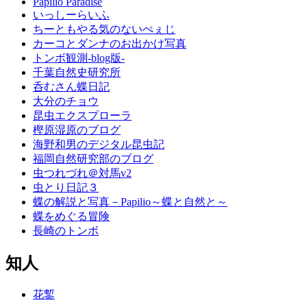
Papilio Paradise
いっしーらいふ
ちーともやる気のないぺぇじ
カーコとダンナのお出かけ写真
トンボ観測-blog版-
千葉自然史研究所
呑むさん蝶日記
大分のチョウ
昆虫エクスプローラ
樫原湿原のブログ
海野和男のデジタル昆虫記
福岡自然研究部のブログ
虫つれづれ＠対馬v2
虫とり日記３
蝶の解説と写真－Papilio～蝶と自然と～
蝶をめぐる冒険
長崎のトンボ
知人
花鏨