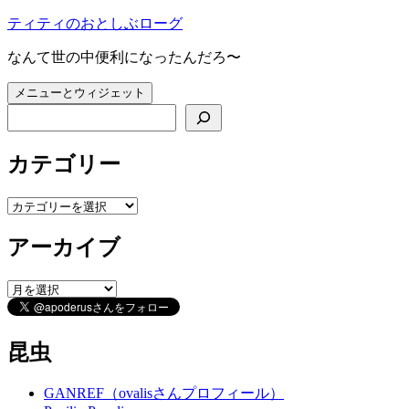
コ
ティティのおとしぶローグ
ン
なんて世の中便利になったんだろ〜
テ
ン
メニューとウィジェット
ツ
検索
へ
ス
キ
カテゴリー
ッ
プ
カ
テ
アーカイブ
ゴ
リ
ー
ア
ー
カ
イ
昆虫
ブ
GANREF（ovalisさんプロフィール）