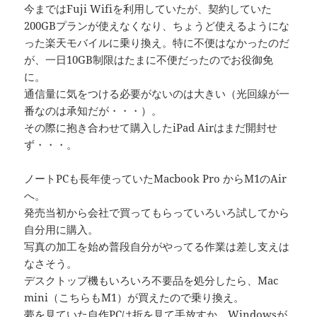
今まではFuji Wifiを利用していたが、契約していた
200GBプランが使えなくなり、ちょうど使えるようにな
った楽天モバイルに乗り換え。特に不便はなかったのだ
が、一日10GB制限はたまに不便だったのでお役御免
に。
通信量に気をつける必要がないのは大きい（光回線が一
番なのは承知だが・・・）。
その際に抱き合わせて購入したiPad Airはまだ開封せ
ず・・・。
ノートPCも長年使っていたMacbook Pro からM1のAir
へ。
発売当初から会社で買ってもらっていろいろ試してから
自分用に購入。
写真の加工を始め普段自分がやってる作業は差し支えは
なさそう。
デスクトップ機もいろいろ不要品を処分したら、Mac
mini（こちらもM1）が買えたので乗り換え。
夢を見ていた自作PCは折を見て手放すか、Windowsが