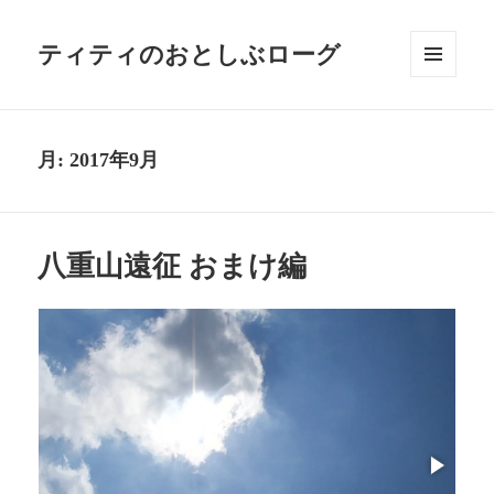
ティティのおとしぶローグ
メニュ
ーとウ
ィジェ
ット
月:
2017年9月
八重山遠征 おまけ編