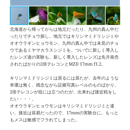
ヒ
北海道から帰ってからは地元だったり、九州の真ん中だ
ったりでチョウ探し。地元ではキリシマミドリシジミや
オオウラギンヒョウモン、九州の真ん中では未見のチョ
ウであるミヤマカラスシジミを。ついでに新しく導入し
たレンズ達の実験も。新しく導入したレンズは先月発売
されたばかりの2倍テレコンとMZD 17mm f1.2。
キリシマミドリシジミは居るには居たが、去年のような
幸運は無く、残念ながら証拠写真レベルのものばかり。
2倍テレコンが役には立つのだが、出来れば接近戦をし
たい・・・。
オオウラギンヒョウモンはキリシマミドリシジミと違
い、接近は容易だったので、17mmの実験台に。もっと
もメスは敏感でフラれてしまった。