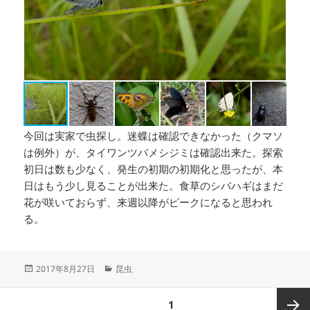
カ
今回は実家で虫探し。迷蝶は確認できなかった（クマソ
は例外）が、タイワンツバメシジミは確認出来た。探索
初日は数も少なく、発生の初期の初期化と思ったが、本
日はもう少し見ることが出来た。食草のシバハギはまだ
花が咲いておらず、来週以降がピークになると思われ
る。
投
カ
2017年8月27日
昆虫
稿
テ
日:
ゴ
投
ページ
1
リ