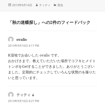
投
作
カ
2013年9月14日
ティティ
昆虫
稿
成
テ
日:
者
ゴ
リ
「秋の迷蝶探し」への2件のフィードバック
ー
ovalis
よ
り:
2013年9月16日 4:17 PM
K湿地でお会いした ovalis です。
おかげさまで、教えていただいた場所でコフキヒメイト
トンボをGetすることができました。ありがとうござい
ました。定期的にチェックしていろんな状態のを撮りた
いと思っています。
ティティ
よ
り:
2013年9月16日 8:27 PM