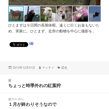
ひとまずは９日間の長期休暇。遠くに行くお金もないた
め、実家に。ひとまず、近所の動物を中心に撮影を。
投
作
カ
2013年12月31日
ティティ
昆虫
稿
成
テ
日:
者
ゴ
投
リ
前
稿
ちょっと時季外れの紅葉狩
ー
前
ナ
の
ビ
投
次ページへ
ゲ
稿:
１月が終わりそうなので
次
ー