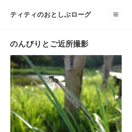
ティティのおとしぶローグ
メニュ
ーとウ
ィジェ
ット
のんびりとご近所撮影