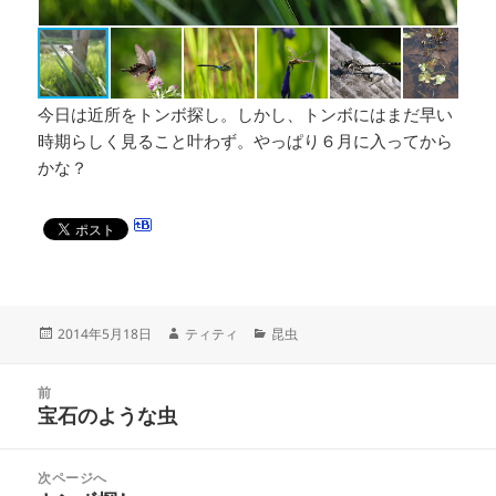
今日は近所をトンボ探し。しかし、トンボにはまだ早い
時期らしく見ること叶わず。やっぱり６月に入ってから
かな？
投
作
カ
2014年5月18日
ティティ
昆虫
稿
成
テ
日:
者
ゴ
投
リ
前
稿
宝石のような虫
ー
前
ナ
の
ビ
投
次ページへ
ゲ
稿: