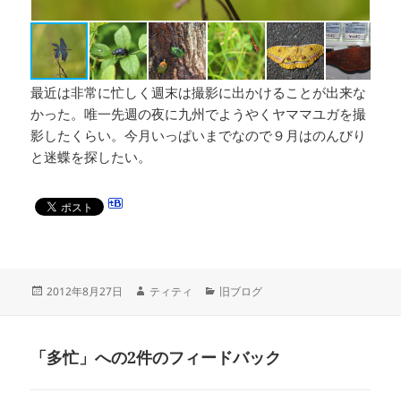
最近は非常に忙しく週末は撮影に出かけることが出来な
かった。唯一先週の夜に九州でようやくヤママユガを撮
影したくらい。今月いっぱいまでなので９月はのんびり
と迷蝶を探したい。
投
作
カ
2012年8月27日
ティティ
旧ブログ
稿
成
テ
日:
者
ゴ
リ
「多忙」への2件のフィードバック
ー