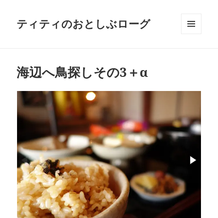
ティティのおとしぶローグ
メニュ
ーとウ
ィジェ
ット
海辺へ鳥探しその3＋α