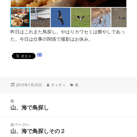
昨日はこれまた鳥探し。やはりカワセミは癒やしであっ
た。今日は仕事の関係で撮影はお休み。
投
作
カ
2015年1月25日
ティティ
鳥
稿
成
テ
日:
者
ゴ
投
リ
前
稿
山、海で鳥探し
ー
前
ナ
の
ビ
投
次ページへ
ゲ
稿:
山、海で鳥探しその２
次
ー