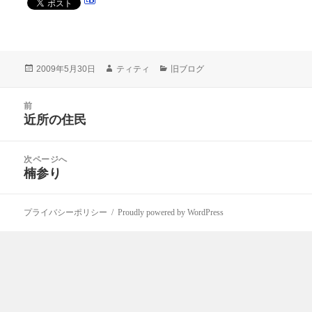
投
作
カ
2009年5月30日
ティティ
旧ブログ
稿
成
テ
日:
者
ゴ
投
リ
前
稿
近所の住民
ー
前
ナ
の
ビ
投
次ページへ
ゲ
稿:
楠参り
次
ー
の
シ
投
ョ
プライバシーポリシー
Proudly powered by WordPress
稿:
ン