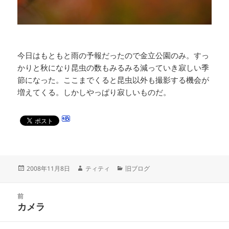
今日はもともと雨の予報だったので金立公園のみ。すっ
かりと秋になり昆虫の数もみるみる減っていき寂しい季
節になった。ここまでくると昆虫以外も撮影する機会が
増えてくる。しかしやっぱり寂しいものだ。
投
作
カ
2008年11月8日
ティティ
旧ブログ
稿
成
テ
日:
者
ゴ
投
リ
前
稿
カメラ
ー
前
ナ
の
ビ