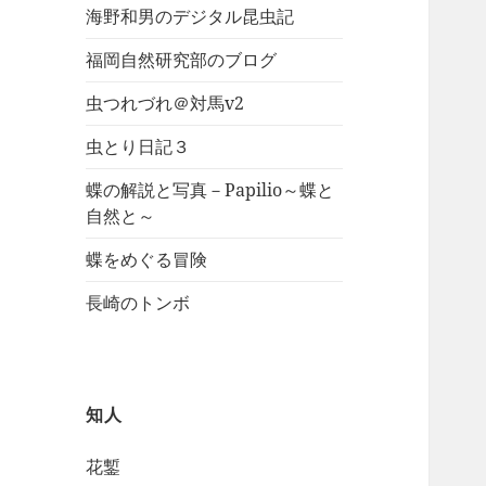
海野和男のデジタル昆虫記
福岡自然研究部のブログ
虫つれづれ＠対馬v2
虫とり日記３
蝶の解説と写真－Papilio～蝶と
自然と～
蝶をめぐる冒険
長崎のトンボ
知人
花鏨