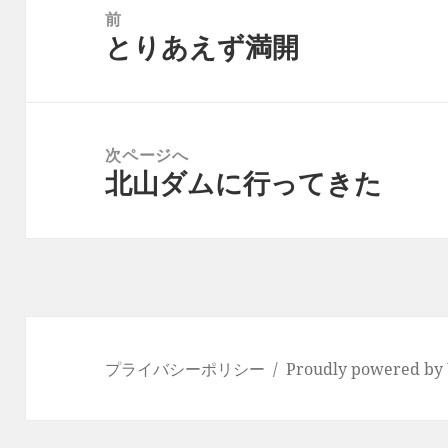
稿
前
とりあえず満開
ナ
前
ビ
の
ゲ
投
ー
稿:
次ページへ
シ
北山ダムに行ってきた
次
ョ
の
ン
投
稿:
プライバシーポリシー
Proudly powered by