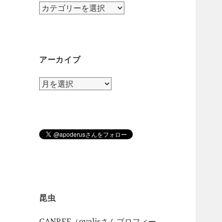
カ
テ
ゴ
リ
ー
アーカイブ
ア
ー
カ
イ
ブ
昆虫
GANREF（ovalisさんプロフィー