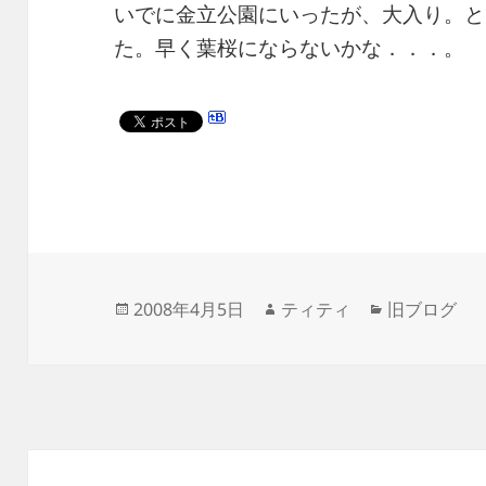
いでに金立公園にいったが、大入り。と
た。早く葉桜にならないかな．．．。
投
作
カ
2008年4月5日
ティティ
旧ブログ
稿
成
テ
日:
者
ゴ
リ
ー
投