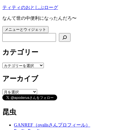
コ
ティティのおとしぶローグ
ン
なんて世の中便利になったんだろ〜
テ
ン
メニューとウィジェット
ツ
検索
へ
ス
キ
カテゴリー
ッ
プ
カ
テ
アーカイブ
ゴ
リ
ー
ア
ー
カ
イ
昆虫
ブ
GANREF（ovalisさんプロフィール）