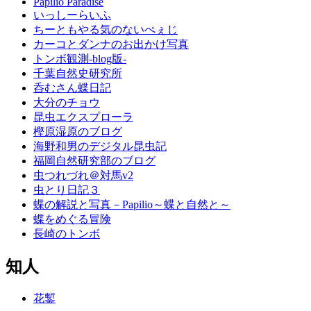
Papilio Paradise
いっしーらいふ
ちーともやる気のないぺぇじ
カーコとダンナのお出かけ写真
トンボ観測-blog版-
千葉自然史研究所
呑むさん蝶日記
大分のチョウ
昆虫エクスプローラ
樫原湿原のブログ
海野和男のデジタル昆虫記
福岡自然研究部のブログ
虫つれづれ＠対馬v2
虫とり日記３
蝶の解説と写真－Papilio～蝶と自然と～
蝶をめぐる冒険
長崎のトンボ
知人
花鏨