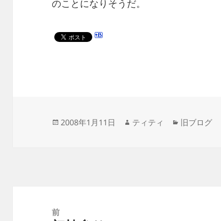
のことになりそうだ。
投
作
カ
2008年1月11日
ティティ
旧ブログ
稿
成
テ
日:
者
ゴ
リ
ー
投
稿
前