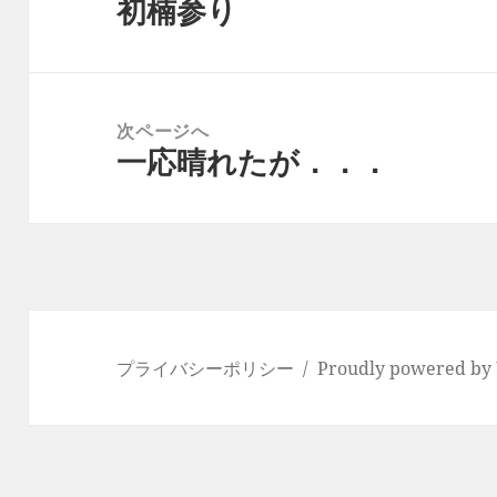
初楠参り
ナ
前
ビ
の
ゲ
投
ー
稿:
次ページへ
シ
一応晴れたが．．．
次
ョ
の
ン
投
稿:
プライバシーポリシー
Proudly powered by