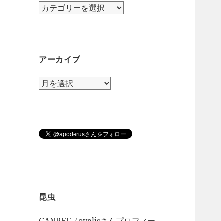
カ
テ
ゴ
リ
ー
アーカイブ
ア
ー
カ
イ
ブ
昆虫
GANREF（ovalisさんプロフィー