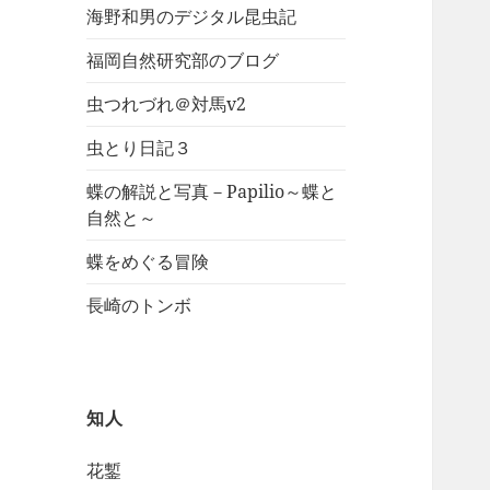
海野和男のデジタル昆虫記
福岡自然研究部のブログ
虫つれづれ＠対馬v2
虫とり日記３
蝶の解説と写真－Papilio～蝶と
自然と～
蝶をめぐる冒険
長崎のトンボ
知人
花鏨