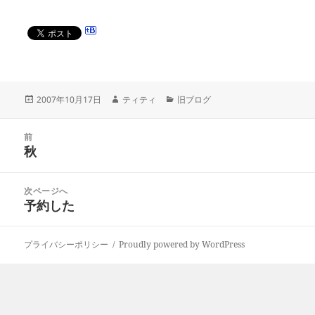
投
作
カ
2007年10月17日
ティティ
旧ブログ
稿
成
テ
日:
者
ゴ
投
リ
前
稿
秋
ー
前
ナ
の
ビ
投
次ページへ
ゲ
稿:
予約した
次
ー
の
シ
投
ョ
プライバシーポリシー
Proudly powered by WordPress
稿:
ン