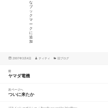
投
作
カ
2007年3月4日
ティティ
旧ブログ
稿
成
テ
日:
者
ゴ
投
リ
前
稿
ヤマダ電機
ー
前
ナ
の
ビ
投
次ページへ
ゲ
稿:
ついに来たか
次
ー
の
シ
投