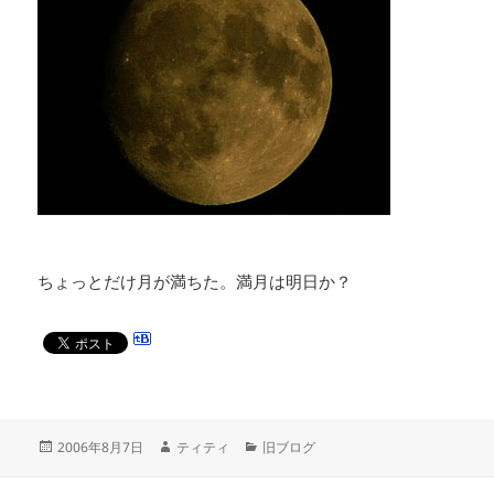
ちょっとだけ月が満ちた。満月は明日か？
投
作
カ
2006年8月7日
ティティ
旧ブログ
稿
成
テ
日:
者
ゴ
投