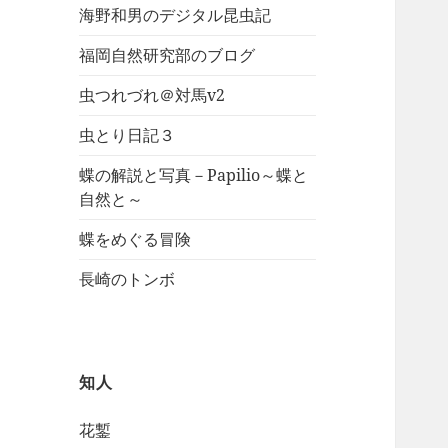
海野和男のデジタル昆虫記
福岡自然研究部のブログ
虫つれづれ＠対馬v2
虫とり日記３
蝶の解説と写真－Papilio～蝶と
自然と～
蝶をめぐる冒険
長崎のトンボ
知人
花鏨