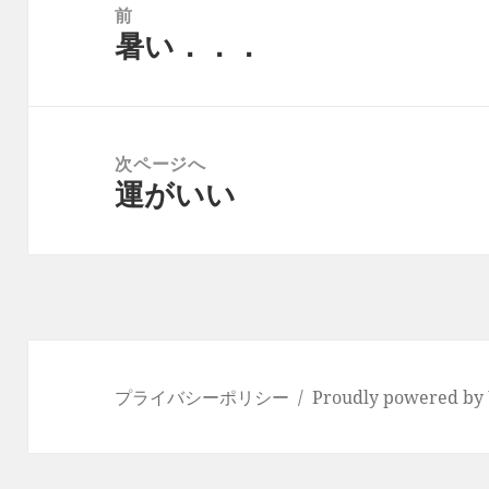
稿
前
暑い．．．
ナ
前
ビ
の
ゲ
投
ー
稿:
次ページへ
シ
運がいい
次
ョ
の
ン
投
稿:
プライバシーポリシー
Proudly powered by