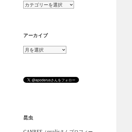
カ
テ
ゴ
リ
ー
アーカイブ
ア
ー
カ
イ
ブ
昆虫
GANREF（ovalisさんプロフィー