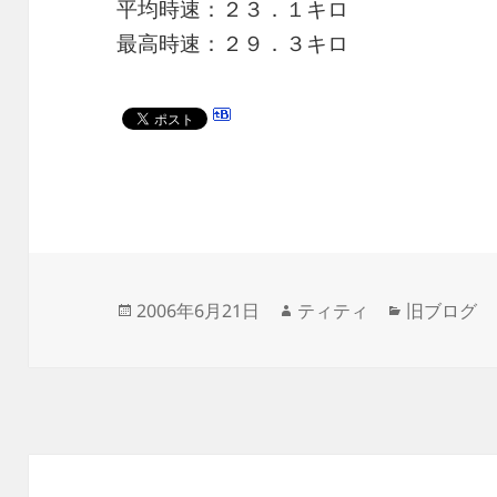
平均時速：２３．１キロ
最高時速：２９．３キロ
投
作
カ
2006年6月21日
ティティ
旧ブログ
稿
成
テ
日:
者
ゴ
リ
ー
投