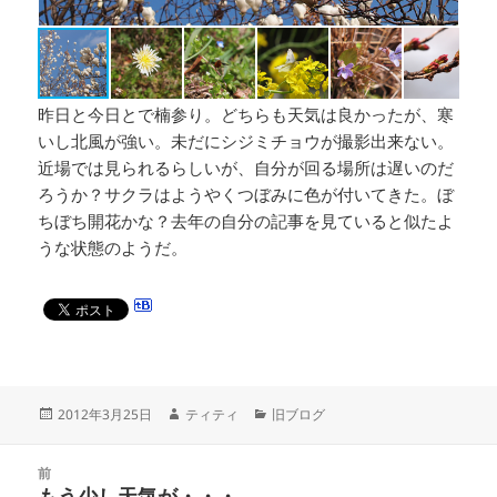
昨日と今日とで楠参り。どちらも天気は良かったが、寒
いし北風が強い。未だにシジミチョウが撮影出来ない。
近場では見られるらしいが、自分が回る場所は遅いのだ
ろうか？サクラはようやくつぼみに色が付いてきた。ぼ
ちぼち開花かな？去年の自分の記事を見ていると似たよ
うな状態のようだ。
投
作
カ
2012年3月25日
ティティ
旧ブログ
稿
成
テ
日:
者
ゴ
投
リ
前
稿
もう少し天気が・・・
ー
前