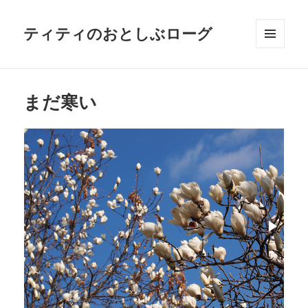
ティティのおとしぶローグ
メニュ
ーとウ
ィジェ
ット
まだ寒い