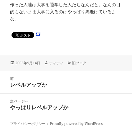
作った人達は大学を退学した人たちなんだと。なんの目
的もないまま大学に入るのはやっぱり馬鹿げているよ
な。
投
作
カ
2005年9月14日
ティティ
旧ブログ
稿
成
テ
日:
者
ゴ
投
リ
前
稿
レベルアップか
ー
前
ナ
の
ビ
投
次ページへ
ゲ
稿:
やっぱりレベルアップか
次
ー
の
シ
投
ョ
プライバシーポリシー
Proudly powered by WordPress
稿:
ン