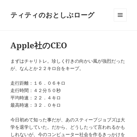
ティティのおとしぶローグ
メニュ
ーとウ
ィジェ
ット
Apple社のCEO
まずはチャリトレ。珍しく行きの向かい風が強烈だった
が、なんとか２２キロ台をキープ。
走行距離：１６．０６キロ
走行時間：４２分５０秒
平均時速：２２．４キロ
最高時速：３２．０キロ
今日初めて知った事だが、あのスティーブジョブズは大
学を退学していた。だから、どうしたって言われるかも
しれないが、今のコンピューター社会を作るきっかけを