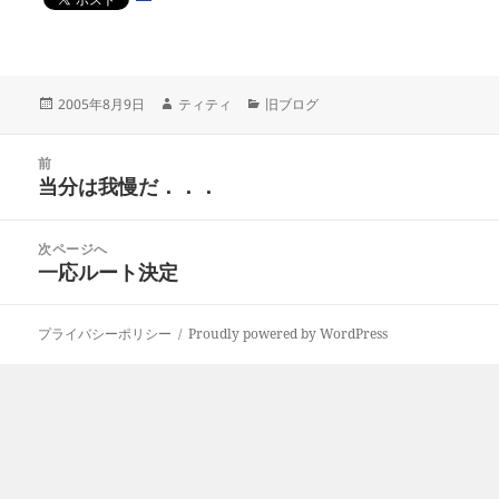
投
作
カ
2005年8月9日
ティティ
旧ブログ
稿
成
テ
日:
者
ゴ
投
リ
前
稿
当分は我慢だ．．．
ー
前
ナ
の
ビ
投
次ページへ
ゲ
稿:
一応ルート決定
次
ー
の
シ
投
ョ
プライバシーポリシー
Proudly powered by WordPress
稿:
ン