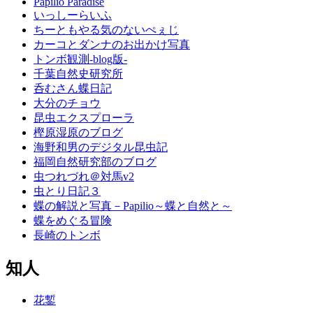
Papilio Paradise
いっしーらいふ
ちーともやる気のないぺぇじ
カーコとダンナのお出かけ写真
トンボ観測-blog版-
千葉自然史研究所
呑むさん蝶日記
大分のチョウ
昆虫エクスプローラ
樫原湿原のブログ
海野和男のデジタル昆虫記
福岡自然研究部のブログ
虫つれづれ＠対馬v2
虫とり日記３
蝶の解説と写真－Papilio～蝶と自然と～
蝶をめぐる冒険
長崎のトンボ
知人
花鏨