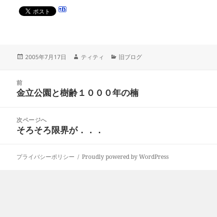
投
作
カ
2005年7月17日
ティティ
旧ブログ
稿
成
テ
日:
者
ゴ
投
リ
前
稿
金立公園と樹齢１０００年の楠
ー
前
ナ
の
ビ
投
次ページへ
ゲ
稿:
そろそろ限界が．．．
次
ー
の
シ
投
ョ
プライバシーポリシー
Proudly powered by WordPress
稿:
ン