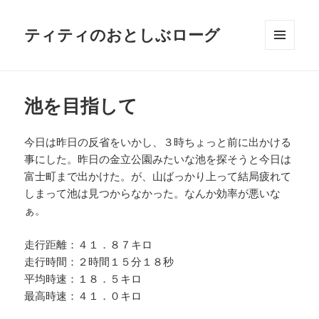
ティティのおとしぶローグ
メニュ
ーとウ
ィジェ
ット
池を目指して
今日は昨日の反省をいかし、３時ちょっと前に出かける
事にした。昨日の金立公園みたいな池を探そうと今日は
富士町まで出かけた。が、山ばっかり上って結局疲れて
しまって池は見つからなかった。なんか効率が悪いな
ぁ。
走行距離：４１．８７キロ
走行時間：２時間１５分１８秒
平均時速：１８．５キロ
最高時速：４１．０キロ