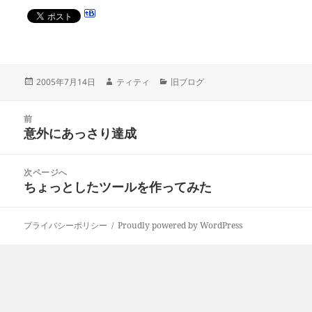
投
作
カ
2005年7月14日
ティティ
旧ブログ
稿
成
テ
日:
者
ゴ
投
リ
前
稿
意外にあっさり達成
ー
前
ナ
の
ビ
投
次ページへ
ゲ
稿:
ちょっとしたツールを作ってみた
次
ー
の
シ
投
ョ
プライバシーポリシー
Proudly powered by WordPress
稿:
ン