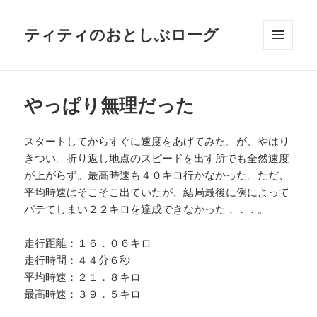
ティティのおとしぶローグ
メニュ
ーとウ
ィジェ
ット
やっぱり無理だった
スタートしてからすぐに速度をあげてみた。が、やはり
きつい。折り返し地点のスピードを出す所でも全然速度
が上がらず。最高時速も４０キロ行かなかった。ただ、
平均時速はそこそこ出ていたが、結局最後に例によって
バテてしまい２２キロを達成できなかった．．．。
走行距離：１６．０６キロ
走行時間：４４分６秒
平均時速：２１．８キロ
最高時速：３９．５キロ