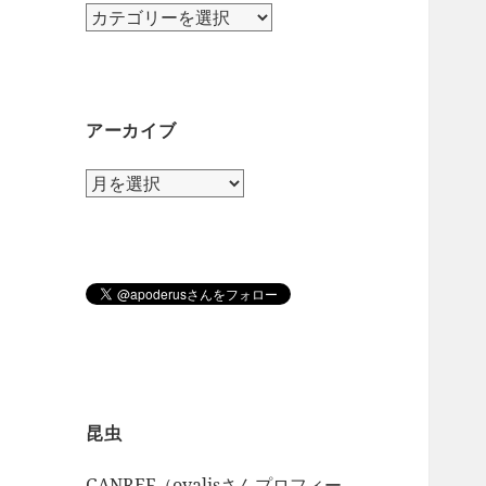
カ
テ
ゴ
リ
ー
アーカイブ
ア
ー
カ
イ
ブ
昆虫
GANREF（ovalisさんプロフィー