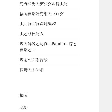
海野和男のデジタル昆虫記
福岡自然研究部のブログ
虫つれづれ＠対馬v2
虫とり日記３
蝶の解説と写真－Papilio～蝶と
自然と～
蝶をめぐる冒険
長崎のトンボ
知人
花鏨