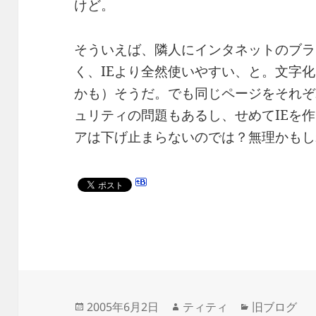
けど。
そういえば、隣人にインタネットのブラウ
く、IEより全然使いやすい、と。文字
かも）そうだ。でも同じページをそれぞ
ュリティの問題もあるし、せめてIEを
アは下げ止まらないのでは？無理かもし
投
作
カ
2005年6月2日
ティティ
旧ブログ