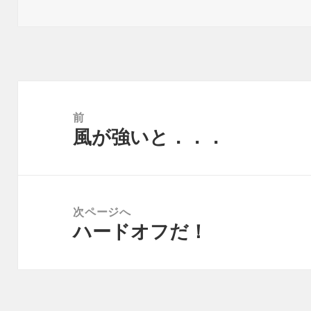
稿
成
テ
日:
者
ゴ
リ
ー
投
稿
前
風が強いと．．．
ナ
前
ビ
の
ゲ
投
ー
稿:
次ページへ
シ
ハードオフだ！
次
ョ
の
ン
投
稿: