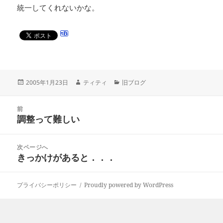
統一してくれないかな。
投
作
カ
2005年1月23日
ティティ
旧ブログ
稿
成
テ
日:
者
ゴ
投
リ
前
稿
調整って難しい
ー
前
ナ
の
ビ
投
次ページへ
ゲ
稿:
きっかけがあると．．．
次
ー
の
シ
投
ョ
プライバシーポリシー
Proudly powered by WordPress
稿:
ン