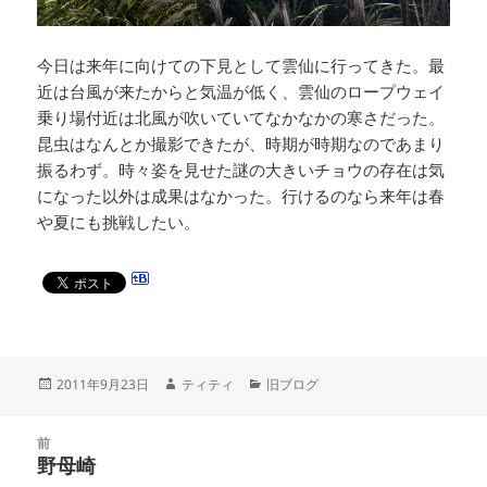
今日は来年に向けての下見として雲仙に行ってきた。最
近は台風が来たからと気温が低く、雲仙のロープウェイ
乗り場付近は北風が吹いていてなかなかの寒さだった。
昆虫はなんとか撮影できたが、時期が時期なのであまり
振るわず。時々姿を見せた謎の大きいチョウの存在は気
になった以外は成果はなかった。行けるのなら来年は春
や夏にも挑戦したい。
投
作
カ
2011年9月23日
ティティ
旧ブログ
稿
成
テ
日:
者
ゴ
投
リ
前
稿
野母崎
ー
前
ナ