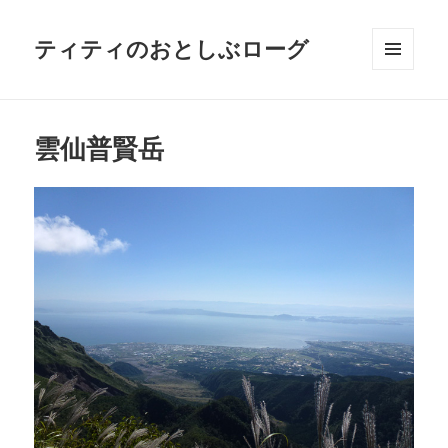
ティティのおとしぶローグ
メニュ
ーとウ
ィジェ
ット
雲仙普賢岳