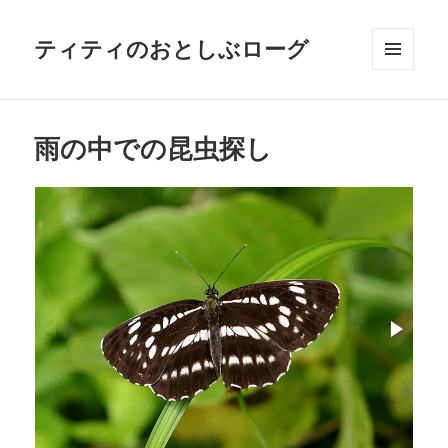
ティティのおとしぶローグ
メニュ
ーとウ
ィジェ
ット
雨の中での昆虫探し