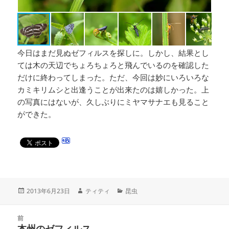
今日はまだ見ぬゼフィルスを探しに。しかし、結果とし
ては木の天辺でちょろちょろと飛んでいるのを確認した
だけに終わってしまった。ただ、今回は妙にいろいろな
カミキリムシと出逢うことが出来たのは嬉しかった。上
の写真にはないが、久しぶりにミヤマサナエも見ること
ができた。
投
作
カ
2013年6月23日
ティティ
昆虫
稿
成
テ
日:
者
ゴ
投
リ
前
稿
本州のゼフィルス
ー
前