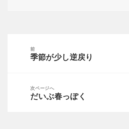
稿
成
テ
日:
者
ゴ
リ
ー
投
稿
前
季節が少し逆戻り
ナ
前
ビ
の
ゲ
投
ー
稿:
次ページへ
シ
だいぶ春っぽく
次
ョ
の
ン
投
稿: