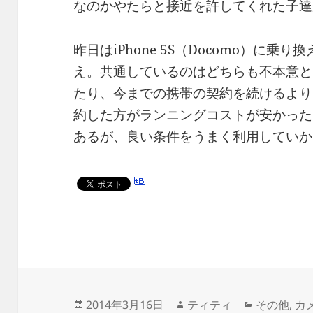
なのかやたらと接近を許してくれた子達
昨日はiPhone 5S（Docomo）に
え。共通しているのはどちらも不本意と
たり、今までの携帯の契約を続けるより
約した方がランニングコストが安かった
あるが、良い条件をうまく利用していか
投
作
カ
2014年3月16日
ティティ
その他
,
カ