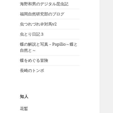
海野和男のデジタル昆虫記
福岡自然研究部のブログ
虫つれづれ＠対馬v2
虫とり日記３
蝶の解説と写真－Papilio～蝶と
自然と～
蝶をめぐる冒険
長崎のトンボ
知人
花鏨