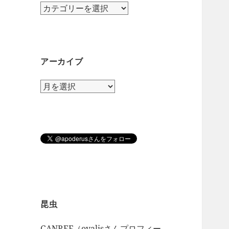
カ
テ
ゴ
リ
ー
アーカイブ
ア
ー
カ
イ
ブ
昆虫
GANREF（ovalisさんプロフィー