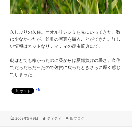
久しぶりの久住。オオルリシジミを見にいってきた。数
は少なかったが、雄雌の写真を撮ることができた。詳し
い情報はネットなりティティの昆虫辞典にて。
朝はとても寒かったのに昼からは夏顔負けの暑さ。久住
でだらだらだったので佐賀に戻ったときさらに厚く感じ
てしまった。
投
作
カ
2009年5月9日
ティティ
旧ブログ
稿
成
テ
日:
者
ゴ
投