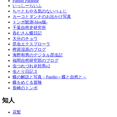
Papilio Paradise
いっしーらいふ
ちーともやる気のないぺぇじ
カーコとダンナのお出かけ写真
トンボ観測-blog版-
千葉自然史研究所
呑むさん蝶日記
大分のチョウ
昆虫エクスプローラ
樫原湿原のブログ
海野和男のデジタル昆虫記
福岡自然研究部のブログ
虫つれづれ＠対馬v2
虫とり日記３
蝶の解説と写真－Papilio～蝶と自然と～
蝶をめぐる冒険
長崎のトンボ
知人
花鏨