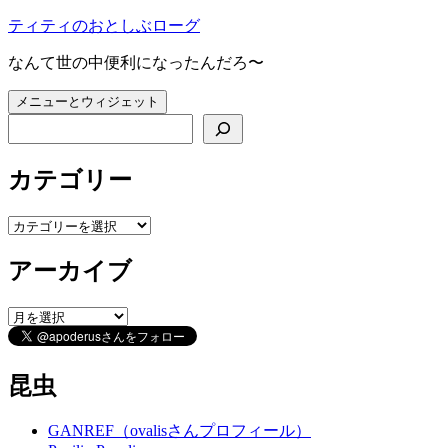
コ
ティティのおとしぶローグ
ン
なんて世の中便利になったんだろ〜
テ
ン
メニューとウィジェット
ツ
検索
へ
ス
キ
カテゴリー
ッ
プ
カ
テ
アーカイブ
ゴ
リ
ー
ア
ー
カ
イ
昆虫
ブ
GANREF（ovalisさんプロフィール）