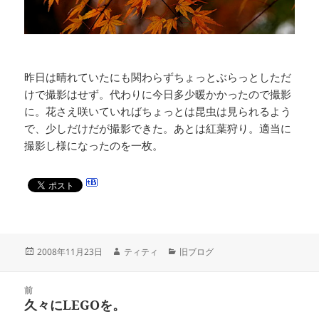
昨日は晴れていたにも関わらずちょっとぶらっとしただ
けで撮影はせず。代わりに今日多少暖かかったので撮影
に。花さえ咲いていればちょっとは昆虫は見られるよう
で、少しだけだが撮影できた。あとは紅葉狩り。適当に
撮影し様になったのを一枚。
投
作
カ
2008年11月23日
ティティ
旧ブログ
稿
成
テ
日:
者
ゴ
投
リ
前
稿
久々にLEGOを。
ー
前
ナ