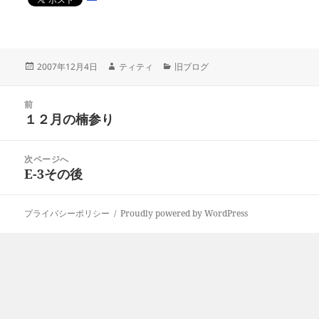
投
作
カ
2007年12月4日
ティティ
旧ブログ
稿
成
テ
日:
者
ゴ
投
リ
前
稿
１２月の楠参り
ー
前
ナ
の
ビ
投
次ページへ
ゲ
稿:
E-3その後
次
ー
の
シ
投
ョ
プライバシーポリシー
Proudly powered by WordPress
稿:
ン