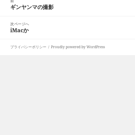
リ
前
稿
ギンヤンマの撮影
ー
前
ナ
の
ビ
投
次ページへ
ゲ
稿:
iMacか
次
ー
の
シ
投
ョ
プライバシーポリシー
Proudly powered by WordPress
稿:
ン