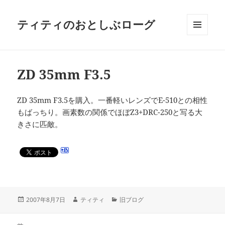
ティティのおとしぶローグ
メニュ
ーとウ
ィジェ
ット
ZD 35mm F3.5
ZD 35mm F3.5を購入。一番軽いレンズでE-510との相性
もばっちり。画素数の関係でほぼZ3+DRC-250と写る大
きさに匹敵。
投
作
カ
2007年8月7日
ティティ
旧ブログ
稿
成
テ
日:
者
ゴ
投