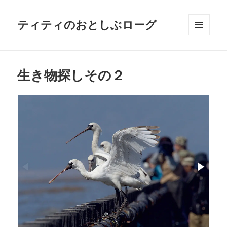
ティティのおとしぶローグ
メニュ
ーとウ
ィジェ
ット
生き物探しその２