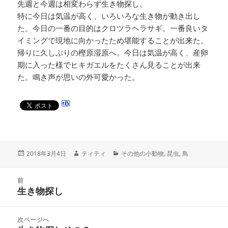
先週と今週は相変わらず生き物探し。
特に今日は気温が高く、いろいろな生き物が動き出し
た。今日の一番の目的はクロツラヘラサギ。一番良いタ
イミングで現地に向かったため堪能することが出来た。
帰りに久しぶりの樫原湿原へ。今日は気温が高く、産卵
期に入った様でヒキガエルをたくさん見ることが出来
た。鳴き声が思いの外可愛かった。
投
作
カ
2018年3月4日
ティティ
その他の小動物
,
昆虫
,
鳥
稿
成
テ
日:
者
ゴ
投
リ
前
稿
生き物探し
ー
前
ナ
の
ビ
投
次ページへ
ゲ
稿: