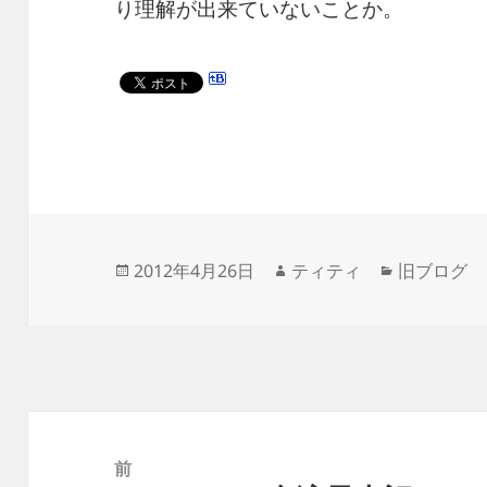
り理解が出来ていないことか。
投
作
カ
2012年4月26日
ティティ
旧ブログ
稿
成
テ
日:
者
ゴ
リ
ー
投
稿
前