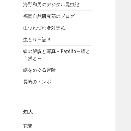
海野和男のデジタル昆虫記
福岡自然研究部のブログ
虫つれづれ＠対馬v2
虫とり日記３
蝶の解説と写真－Papilio～蝶と
自然と～
蝶をめぐる冒険
長崎のトンボ
知人
花鏨