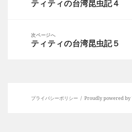
ティティの台湾昆虫記４
ナ
前
ビ
の
ゲ
投
ー
稿:
次ページへ
シ
ティティの台湾昆虫記５
次
ョ
の
ン
投
稿:
プライバシーポリシー
Proudly powered by