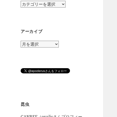
カ
テ
ゴ
リ
ー
アーカイブ
ア
ー
カ
イ
ブ
昆虫
GANREF（ovalisさんプロフィー