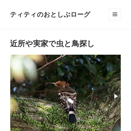
ティティのおとしぶローグ
メニュ
ーとウ
ィジェ
ット
近所や実家で虫と鳥探し