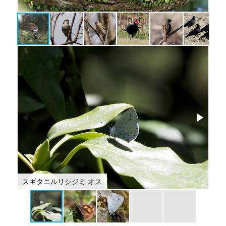
ニ
スギタニルリシジミ オス
テ