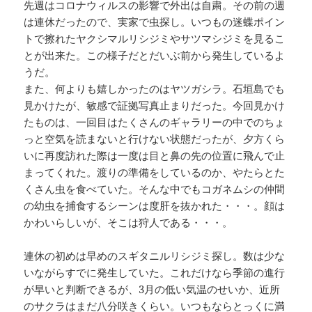
先週はコロナウィルスの影響で外出は自粛。その前の週
は連休だったので、実家で虫探し。いつもの迷蝶ポイン
トで擦れたヤクシマルリシジミやサツマシジミを見るこ
とが出来た。この様子だとだいぶ前から発生しているよ
うだ。
また、何よりも嬉しかったのはヤツガシラ。石垣島でも
見かけたが、敏感で証拠写真止まりだった。今回見かけ
たものは、一回目はたくさんのギャラリーの中でのちょ
っと空気を読まないと行けない状態だったが、夕方くら
いに再度訪れた際は一度は目と鼻の先の位置に飛んで止
まってくれた。渡りの準備をしているのか、やたらとた
くさん虫を食べていた。そんな中でもコガネムシの仲間
の幼虫を捕食するシーンは度肝を抜かれた・・・。顔は
かわいらしいが、そこは狩人である・・・。
連休の初めは早めのスギタニルリシジミ探し。数は少な
いながらすでに発生していた。これだけなら季節の進行
が早いと判断できるが、3月の低い気温のせいか、近所
のサクラはまだ八分咲きくらい。いつもならとっくに満