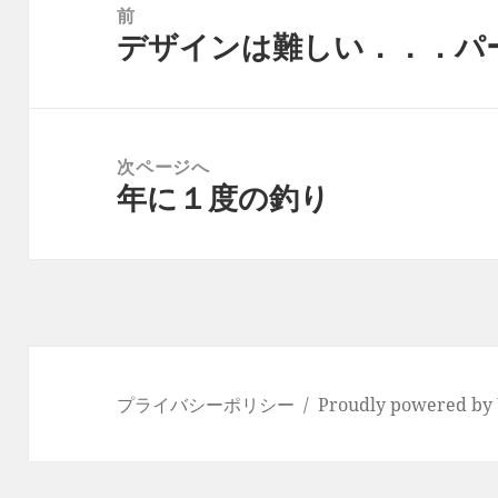
稿
前
デザインは難しい．．．パ
ナ
前
ビ
の
ゲ
投
ー
稿:
次ページへ
シ
年に１度の釣り
次
ョ
の
ン
投
稿:
プライバシーポリシー
Proudly powered by