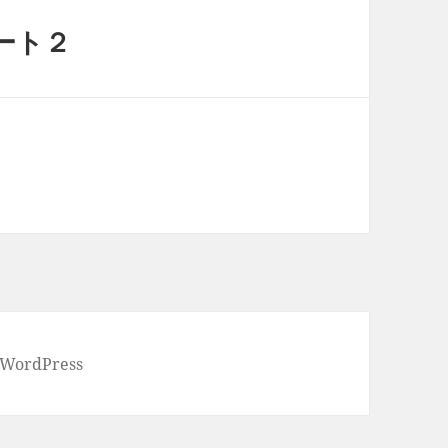
ート２
 WordPress