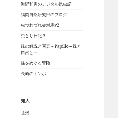
海野和男のデジタル昆虫記
福岡自然研究部のブログ
虫つれづれ＠対馬v2
虫とり日記３
蝶の解説と写真－Papilio～蝶と
自然と～
蝶をめぐる冒険
長崎のトンボ
知人
花鏨