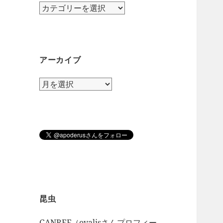
カ
テ
ゴ
リ
ー
アーカイブ
ア
ー
カ
イ
ブ
昆虫
GANREF（ovalisさんプロフィー