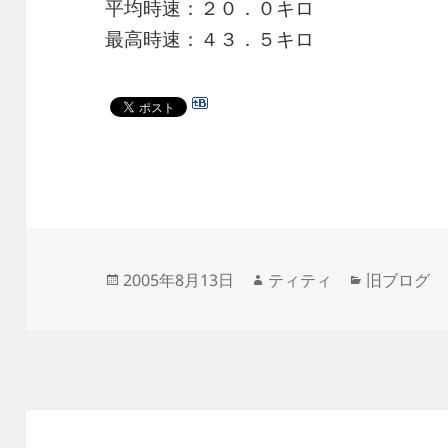
平均時速：２０．０キロ
最高時速：４３．５キロ
投
作
カ
2005年8月13日
ティティ
旧ブログ
稿
成
テ
日:
者
ゴ
リ
ー
投