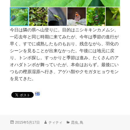
今日は隣の県へ山登りに。目的はニシキキンカメムシ。
一応去年と同じ時期に来てみたが、今年は季節の進行が
早く、すでに成熟したものもおり、残念ながら、羽化の
シーンを見ることが出来なかった。午後には地元に戻
り、トンボ探し。すっかりと季節は進み、たくさんのア
オハダトンボが舞っていたが、本命はおらず。最後にい
つもの樫原湿原へ行き、アゲハ類やクモガタヒョウモン
を見てきた。
投
作
カ
2015年5月17日
ティティ
昆虫
,
鳥
稿
成
テ