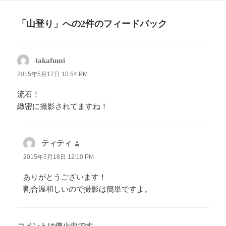
日:
者
ゴ
リ
「山登り」への2件のフィードバック
ー
takafumi
よ
り:
2015年5月17日 10:54 PM
流石！
緻密に撮影されてますね！
ティティ
よ
り:
2015年5月18日 12:10 PM
ありがとうございます！
割合温和しいので撮影は簡単ですよ。
コメントは停止中です。