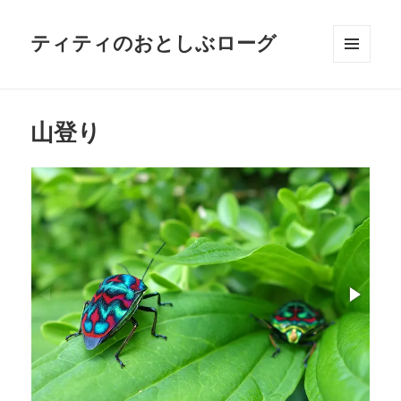
ティティのおとしぶローグ
メニュ
ーとウ
ィジェ
ット
山登り