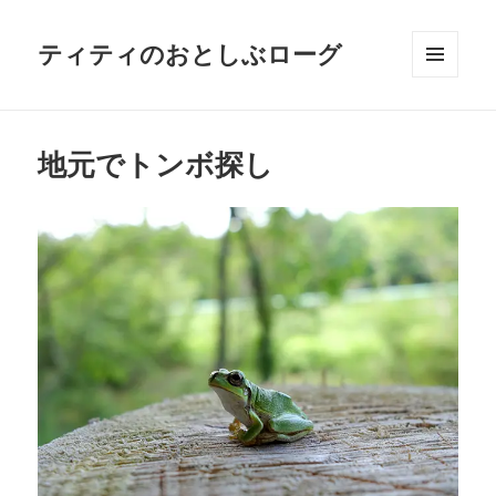
ティティのおとしぶローグ
メニュ
ーとウ
ィジェ
ット
地元でトンボ探し