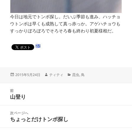
今日は地元でトンボ探し。だいぶ季節も進み、ハッチョ
ウトンボは早くも成熟して真っ赤っか。アゲハチョウも
すっかりぼろぼろでそろそろ春も終わり初夏様相だ。
投
作
カ
2015年5月24日
ティティ
昆虫
,
鳥
稿
成
テ
日:
者
ゴ
投
リ
前
稿
山登り
ー
前
ナ
の
ビ
投
次ページへ
ゲ
稿:
ちょっとだけトンボ探し
次
ー
の
シ